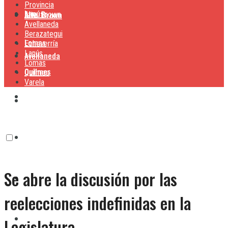
Provincia
Lanús
Alte. Brown
Alte. Brown
Avellaneda
Berazategui
Lomas
Echeverría
Lanús
Avellaneda
Lomas
Quilmes
Quilmes
Varela
Berazategui
Varela
Echeverría
Se abre la discusión por las
Lanús
reelecciones indefinidas en la
Lomas
Legislatura