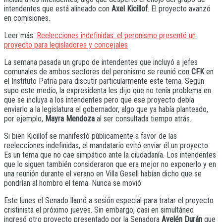
intendentes que está alineado con
Axel Kicillof
. El proyecto avanzó
en comisiones.
Leer más:
Reelecciones indefinidas: el peronismo presentó un
proyecto para legisladores y concejales
La semana pasada un grupo de intendentes que incluyó a jefes
comunales de ambos sectores del peronismo se reunió con
CFK
en
el Instituto Patria para discutir particularmente este tema. Según
supo este medio, la expresidenta les dijo que no tenía problema en
que se incluya a los intendentes pero que ese proyecto debía
enviarlo a la legislatura el gobernador, algo que ya había planteado,
por ejemplo,
Mayra Mendoza
al ser consultada tiempo atrás.
Si bien Kicillof se manifestó públicamente a favor de las
reelecciones indefinidas, el mandatario evitó enviar él un proyecto.
Es un tema que no cae simpático ante la ciudadanía. Los intendentes
que lo siguen también consideraron que era mejor no exponerlo y en
una reunión durante el verano en Villa Gesell habían dicho que se
pondrían al hombro el tema. Nunca se movió.
Este lunes el Senado llamó a sesión especial para tratar el proyecto
cristinista el próximo jueves. Sin embargo, casi en simultáneo
ingresó otro proyecto presentado por la Senadora
Ayelén Durán
que