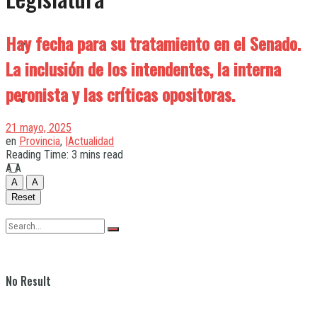
Hay fecha para su tratamiento en el Senado.
Quilmes
La inclusión de los intendentes, la interna
peronista y las críticas opositoras.
Varela
21 mayo, 2025
en
Provincia
,
|Actualidad
Reading Time: 3 mins read
A
A
A
A
Reset
No Result