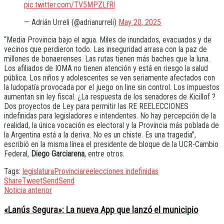
pic.twitter.com/TV5MPZLfRl
— Adrián Urreli (@adrianurreli)
May 20, 2025
“Media Provincia bajo el agua. Miles de inundados, evacuados y de
vecinos que perdieron todo. Las inseguridad arrasa con la paz de
millones de bonaerenses. Las rutas tienen más baches que la luna.
Los afiliados de IOMA no tienen atención y está en riesgo la salud
pública. Los niños y adolescentes se ven seriamente afectados con
la ludopatía provocada por el juego on line sin control. Los impuestos
aumentan sin ley fiscal. ¿La respuesta de los senadores de Kicillof ?
Dos proyectos de Ley para permitir las RE REELECCIONES
indefinidas para legisladores e intendentes. No hay percepción de la
realidad, la única vocación es electoral y la Provincia más poblada de
la Argentina está a la deriva. No es un chiste. Es una tragedia”,
escribió en la misma línea el presidente de bloque de la UCR-Cambio
Federal,
Diego Garciarena
, entre otros.
Tags:
legislatura
Provincia
reelecciones indefinidas
Share
Tweet
Send
Send
Noticia anterior
«Lanús Segura»: La nueva App que lanzó el municipio