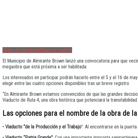
Share on Facebook
Share on Twitter
El Municipio de Almirante Brown lanzó una convocatoria para que vecino
megaobra que está próxima a ser habilitada.
Los interesados en participar podrán hacerlo entre el 5 y el 16 de mayo
elegir entre las cuatro opciones disponibles tras un breve registro.
“En Almirante Brown estamos convencidos de que las grandes decision
Viaducto de Ruta 4, una obra histórica que potenciará la transitabilida
Las opciones para el nombre de la obra de l
•
Viaducto “de la Producción y el Trabajo
”: Al encontrarse en la puerta
•
Viaducto “Patria Grande”
: Con una importante impronta sanmartiniana