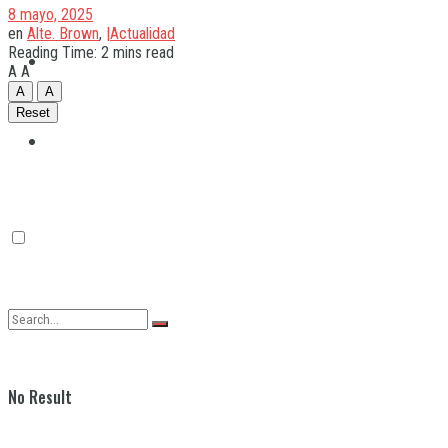
8 mayo, 2025
en
Alte. Brown
,
|Actualidad
Reading Time: 2 mins read
Quilmes
A
A
A
A
Reset
Varela
No Result