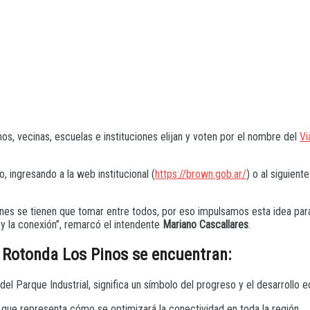
s, vecinas, escuelas e instituciones elijan y voten por el nombre del
Vi
, ingresando a la web institucional (
https://brown.gob.ar/
) o al siguiente
es se tienen que tomar entre todos, por eso impulsamos esta idea par
d y la conexión”, remarcó el intendente
Mariano Cascallares
.
a Rotonda Los Pinos se encuentran:
 del Parque Industrial, significa un símbolo del progreso y el desarrollo
 que representa cómo se optimizará la conectividad en toda la región.