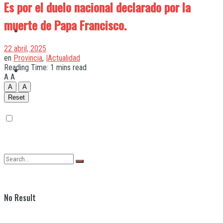
Es por el duelo nacional declarado por la
muerte de Papa Francisco.
Quilmes
22 abril, 2025
en
Provincia
,
|Actualidad
Reading Time: 1 mins read
Varela
A
A
A
A
Reset
No Result