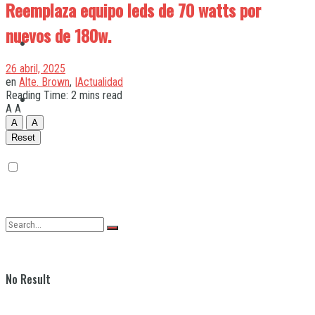
Reemplaza equipo leds de 70 watts por
nuevos de 180w.
Quilmes
26 abril, 2025
en
Alte. Brown
,
|Actualidad
Reading Time: 2 mins read
Varela
A
A
A
A
Reset
No Result