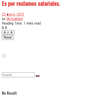
Es por reclamos salariales.
Quilmes
22 enero, 2025
en
|Actualidad
Reading Time: 1 mins read
A
A
Varela
A
A
Reset
No Result