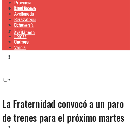
Provincia
Lanús
Alte. Brown
Alte. Brown
Avellaneda
Berazategui
Lomas
Echeverría
Lanús
Avellaneda
Lomas
Quilmes
Quilmes
Varela
Berazategui
Varela
Echeverría
La Fraternidad convocó a un paro
Lanús
de trenes para el próximo martes
Lomas