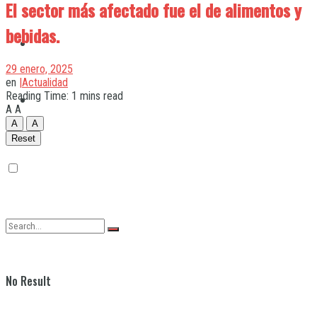
El sector más afectado fue el de alimentos y
bebidas.
Quilmes
29 enero, 2025
en
|Actualidad
Reading Time: 1 mins read
Varela
A
A
A
A
Reset
No Result