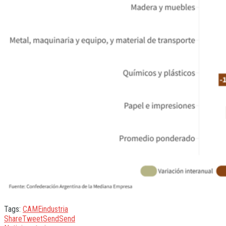
Tags:
CAME
industria
Share
Tweet
Send
Send