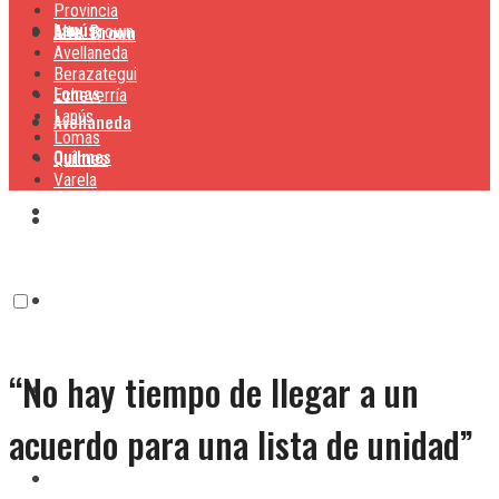
Provincia
Lanús
Alte. Brown
Alte. Brown
Avellaneda
Berazategui
Lomas
Echeverría
Lanús
Avellaneda
Lomas
Quilmes
Quilmes
Varela
Berazategui
Varela
Echeverría
“No hay tiempo de llegar a un
Lanús
acuerdo para una lista de unidad”
Lomas