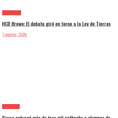
Alte. Brown
HCD Brown: El debate giró en torno a la Ley de Tierras
7 agosto, 2026
Avellaneda
Sierra entregó más de tres mil netbooks a alumnos de