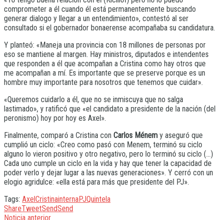
comprometer a él cuando él está permanentemente buscando
generar dialogo y llegar a un entendimiento», contestó al ser
consultado si el gobernador bonaerense acompañaba su candidatura.
Y planteó: «Maneja una provincia con 18 millones de personas por
eso se mantiene al margen. Hay ministros, diputados e intendentes
que responden a él que acompañan a Cristina como hay otros que
me acompañan a mí. Es importante que se preserve porque es un
hombre muy importante para nosotros que tenemos que cuidar».
«Queremos cuidarlo a él, que no se inmiscuya que no salga
lastimado», y ratificó que «el candidato a presidente de la nación (del
peronismo) hoy por hoy es Axel».
Finalmente, comparó a Cristina con
Carlos Ménem
y aseguró que
cumplió un ciclo: «Creo como pasó con Menem, terminó su ciclo
alguno lo vieron positivo y otro negativo, pero lo terminó su ciclo (…)
Cada uno cumple un ciclo en la vida y hay que tener la capacidad de
poder verlo y dejar lugar a las nuevas generaciones». Y cerró con un
elogio agridulce: «ella está para más que presidente del PJ».
Tags:
Axel
Cristina
interna
PJ
Quintela
Share
Tweet
Send
Send
Noticia anterior