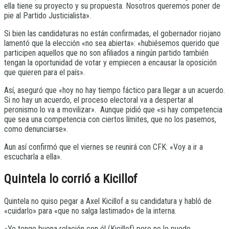
ella tiene su proyecto y su propuesta. Nosotros queremos poner de
pie al Partido Justicialista».
Si bien las candidaturas no están confirmadas, el gobernador riojano
lamentó que la elección «no sea abierta»: «hubiésemos querido que
participen aquellos que no son afiliados a ningún partido también
tengan la oportunidad de votar y empiecen a encausar la oposición
que quieren para el país».
Así, aseguró que «hoy no hay tiempo fáctico para llegar a un acuerdo.
Si no hay un acuerdo, el proceso electoral va a despertar al
peronismo lo va a movilizar». Aunque pidió que «si hay competencia
que sea una competencia con ciertos límites, que no los pasemos,
como denunciarse».
Aun así confirmó que el viernes se reunirá con CFK: «Voy a ir a
escucharla a ella».
Quintela lo corrió a Kicillof
Quintela no quiso pegar a Axel Kicillof a su candidatura y habló de
«cuidarlo» para «que no salga lastimado» de la interna.
«Yo tengo buena relación con él (Kicillof) pero no lo puedo