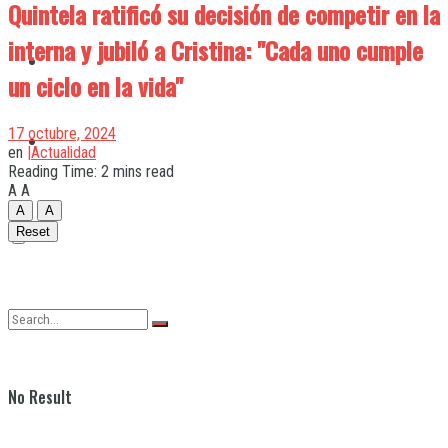
Quintela ratificó su decisión de competir en la
interna y jubiló a Cristina: "Cada uno cumple
Quilmes
un ciclo en la vida"
17 octubre, 2024
Varela
en
|Actualidad
Reading Time: 2 mins read
A
A
A
A
Reset
No Result