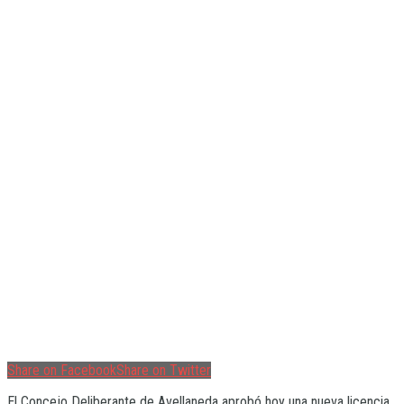
Share on Facebook
Share on Twitter
El Concejo Deliberante de Avellaneda aprobó hoy una nueva licencia