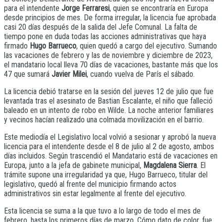
para el intendente
Jorge Ferraresi
, quien se encontraría en Europa
desde principios de mes. De forma irregular, la licencia fue aprobada
casi 20 días después de la salida del Jefe Comunal. La falta de
tiempo pone en duda todas las acciones administrativas que haya
firmado
Hugo Barrueco
, quien quedó a cargo del ejecutivo. Sumando
las vacaciones de febrero y las de noviembre y diciembre de 2023,
el mandatario local lleva 70 días de vacaciones, bastante más que los
47 que sumará
Javier Milei
, cuando vuelva de París el sábado.
La licencia debió tratarse en la sesión del jueves 12 de julio que fue
levantada tras el asesinato de Bastian Escalante, el niño que falleció
baleado en un intento de robo en Wilde. La noche anterior familiares
y vecinos hacían realizado una colmada movilización en el barrio.
Este mediodía el Legislativo local volvió a sesionar y aprobó la nueva
licencia para el intendente desde el 8 de julio al 2 de agosto, ambos
días incluidos. Según trascendió el Mandatario está de vacaciones en
Europa, junto a la jefa de gabinete municipal,
Magdalena Sierra
. El
trámite supone una irregularidad ya que, Hugo Barrueco, titular del
legislativo, quedó al frente del municipio firmando actos
administrativos sin estar legalmente al frente del ejecutivo.
Esta licencia se suma a la que tuvo a lo largo de todo el mes de
febrero, hasta los primeros días de marzo. Cómo dato de color, fue