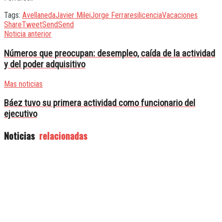
Tags:
Avellaneda
Javier Milei
Jorge Ferraresi
licencia
Vacaciones
Share
Tweet
Send
Send
Noticia anterior
Números que preocupan: desempleo, caída de la actividad
y del poder adquisitivo
Mas noticias
Báez tuvo su primera actividad como funcionario del
ejecutivo
Noticias
relacionadas