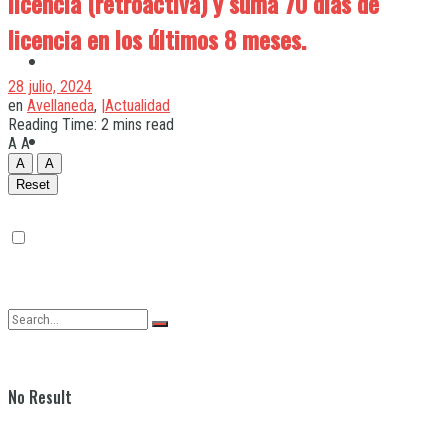
licencia (retroactiva) y suma 70 días de
licencia en los últimos 8 meses.
Quilmes
28 julio, 2024
en
Avellaneda
,
|Actualidad
Reading Time: 2 mins read
Varela
A
A
A
A
Reset
No Result