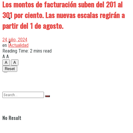
Los montos de facturación suben del 201 al
301 por ciento. Las nuevas escalas regirán a
Quilmes
partir del 1 de agosto.
24 julio, 2024
Varela
en
|Actualidad
Reading Time: 2 mins read
A
A
A
A
Reset
No Result