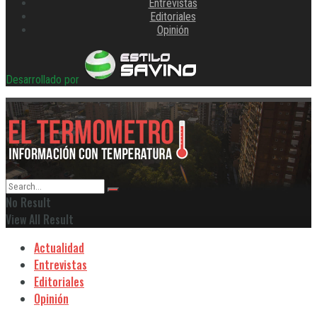
Entrevistas
Editoriales
Opinión
Desarrollado por
No Result
View All Result
Actualidad
Entrevistas
Editoriales
Opinión