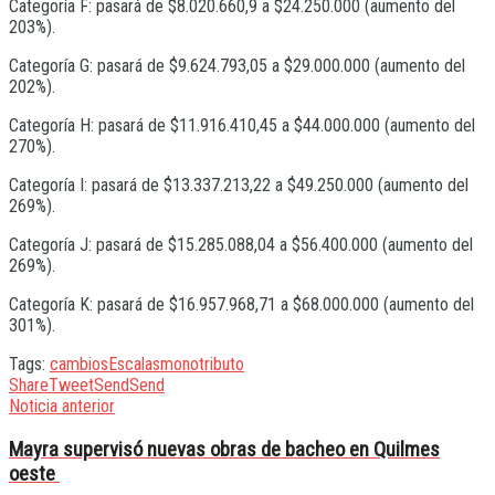
Categoría F: pasará de $8.020.660,9 a $24.250.000 (aumento del
203%).
Categoría G: pasará de $9.624.793,05 a $29.000.000 (aumento del
202%).
Categoría H: pasará de $11.916.410,45 a $44.000.000 (aumento del
270%).
Categoría I: pasará de $13.337.213,22 a $49.250.000 (aumento del
269%).
Categoría J: pasará de $15.285.088,04 a $56.400.000 (aumento del
269%).
Categoría K: pasará de $16.957.968,71 a $68.000.000 (aumento del
301%).
Tags:
cambios
Escalas
monotributo
Share
Tweet
Send
Send
Noticia anterior
Mayra supervisó nuevas obras de bacheo en Quilmes
oeste