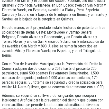
avenida San Martín y el puente del Acceso Sudeste, uno mano hacia
Quilmes y otro hacia Avellaneda, en Don Bosco; avenida San Martín y
Florencio Varela, en Ezpeleta; avenida La Plata y Perú, Ezpeleta;
Caseros y Espora, en la bajada de la autopista en Bernal, y en Iriarte y
Sardou, en la bajada de la autopista en Quilmes.
En este marco, está proyectado instalar lectores de patente en tres
ubicaciones de Bernal Oeste: Montevideo y Camino General
Belgrano; Donato Álvarez y Pedemonte, y en Donato Álvarez y
Tomas Flores; y uno en San Francisco Solano, en la intersección de
las avenidas San Martín y 893. A ellos se sumarán otros dos en
avenida Mitre y Florencio Varela, en Ezpeleta, y en el Triángulo de
Bernal.
Con el Plan de Inversión Municipal para la Prevención del Delito la
Comuna adquirió desde diciembre 2019 hasta el presente 220
patrulleros, sumó 500 agentes Preventores Comunitarios, 1.500
cámaras de seguridad, colocó 1.000 alarmas comunitarias, 170
paradas seguras, 35 tótems se seguridad y creó la aplicación para
celular Mi Alerta Quilmes, que se conecta directamente con el CEQ.
Además, se adquirió un software de vanguardia, que incorpora
Inteligencia Artificial para la prevención del delito y que cuenta con
video-analítica que permite la detección automática de diversas