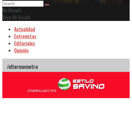
No Result
View All Result
Actualidad
Entrevistas
Editoriales
Opinión
DESARROLLADO POR