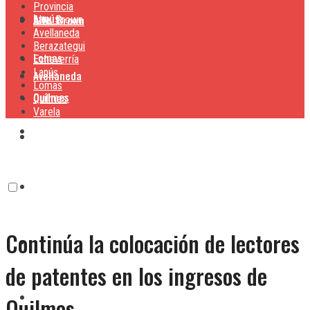
Provincia
Lanús
Alte. Brown
Alte. Brown
Avellaneda
Berazategui
Lomas
Echeverría
Lanús
Avellaneda
Lomas
Quilmes
Quilmes
Varela
Berazategui
Varela
Echeverría
Continúa la colocación de lectores
Lanús
de patentes en los ingresos de
Lomas
Quilmes