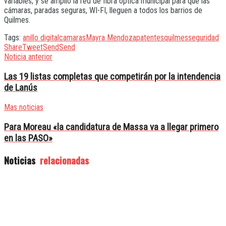
variables; y se amplió la red de fibra óptica municipal para que las
cámaras, paradas seguras, WI-FI, lleguen a todos los barrios de
Quilmes.
Tags:
anillo digital
camaras
Mayra Mendoza
patentes
quilmes
seguridad
Share
Tweet
Send
Send
Noticia anterior
Las 19 listas completas que competirán por la intendencia
de Lanús
Mas noticias
Para Moreau «la candidatura de Massa va a llegar primero
en las PASO»
Noticias
relacionadas