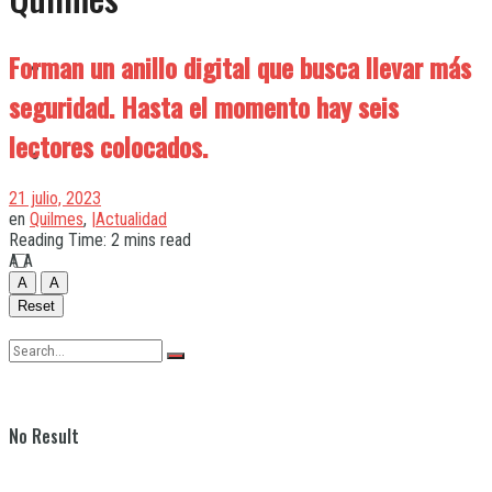
Forman un anillo digital que busca llevar más
Quilmes
seguridad. Hasta el momento hay seis
lectores colocados.
Varela
21 julio, 2023
en
Quilmes
,
|Actualidad
Reading Time: 2 mins read
A
A
A
A
Reset
No Result