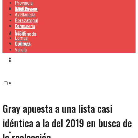
Provincia
Lanús
Alte. Brown
Alte. Brown
Avellaneda
Berazategui
Lomas
Echeverría
Lanús
Avellaneda
Lomas
Quilmes
Quilmes
Varela
Berazategui
Varela
Echeverría
Gray apuesta a una lista casi
Lanús
idéntica a la del 2019 en busca de
Lomas
la reelección