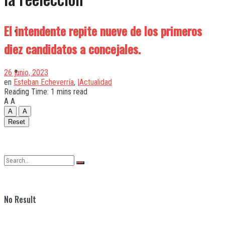
El intendente repite nueve de los primeros
Quilmes
diez candidatos a concejales.
Varela
26 junio, 2023
en
Esteban Echeverría
,
|Actualidad
Reading Time: 1 mins read
A
A
A
A
Reset
No Result