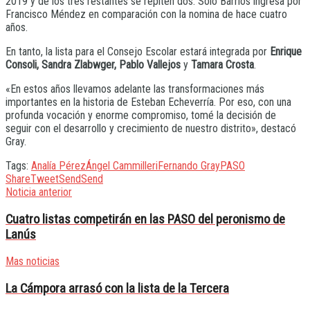
2019 y de los tres restantes se repiten dos. Solo Barrios ingresa por
Francisco Méndez en comparación con la nomina de hace cuatro
años.
En tanto, la lista para el Consejo Escolar estará integrada por
Enrique
Consoli, Sandra Zlabwger, Pablo Vallejos
y
Tamara Crosta
.
«En estos años llevamos adelante las transformaciones más
importantes en la historia de Esteban Echeverría. Por eso, con una
profunda vocación y enorme compromiso, tomé la decisión de
seguir con el desarrollo y crecimiento de nuestro distrito», destacó
Gray.
Tags:
Analía Pérez
Ángel Cammilleri
Fernando Gray
PASO
Share
Tweet
Send
Send
Noticia anterior
Cuatro listas competirán en las PASO del peronismo de
Lanús
Mas noticias
La Cámpora arrasó con la lista de la Tercera