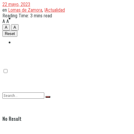
22 mayo, 2023
en
Lomas de Zamora
,
|Actualidad
Reading Time: 3 mins read
Quilmes
A
A
A
A
Reset
Varela
No Result