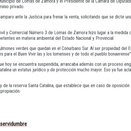
 Municipio de Lomas de Zamora y el Presidente de la Cámara de Diputado
minio privado.
paro ante la Justicia para frenar la venta, solicitando que se dicte un
ivil y Comercial Número 3 de Lomas de Zamora hizo lugar a la medida cau
etentes en materia ambiental del Estado Nacional y Provincial.
os pulmones verdes que quedan en el Conurbano Sur. Al ser propiedad de
para el Buen Vivir las y los lomenses y de todo el pueblo bonaerense”, 
ón, que hoy se encuentra suspendida, arrancaba además con un proceso 
atalina un estatus jurídico y de protección mucho mayor. Eso ya fue acla
y de la reserva Santa Catalina, que establece que en caso de oposición d
xpropiación.
a servidumbre