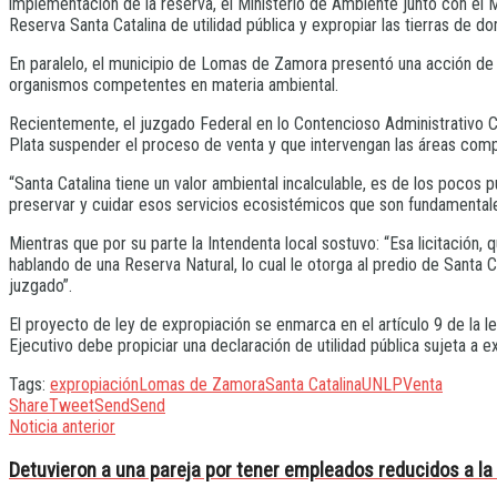
implementación de la reserva, el Ministerio de Ambiente junto con el
Reserva Santa Catalina de utilidad pública y expropiar las tierras de do
En paralelo, el municipio de Lomas de Zamora presentó una acción de am
organismos competentes en materia ambiental.
Recientemente, el juzgado Federal en lo Contencioso Administrativo C
Plata suspender el proceso de venta y que intervengan las áreas comp
“Santa Catalina tiene un valor ambiental incalculable, es de los poc
preservar y cuidar esos servicios ecosistémicos que son fundamentales 
Mientras que por su parte la Intendenta local sostuvo: “Esa licitaci
hablando de una Reserva Natural, lo cual le otorga al predio de Santa C
juzgado”.
El proyecto de ley de expropiación se enmarca en el artículo 9 de la le
Ejecutivo debe propiciar una declaración de utilidad pública sujeta a e
Tags:
expropiación
Lomas de Zamora
Santa Catalina
UNLP
Venta
Share
Tweet
Send
Send
Noticia anterior
Detuvieron a una pareja por tener empleados reducidos a l