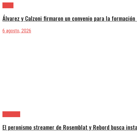
Lanús
Álvarez y Calzoni firmaron un convenio para la formación 
6 agosto, 2026
Provincia
El peronismo streamer de Rosemblat y Rebord busca insta