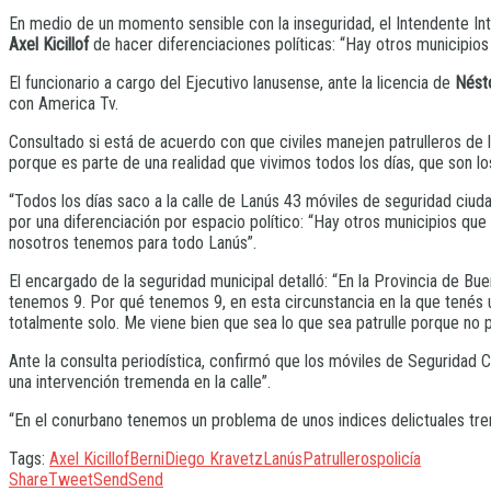
En medio de un momento sensible con la inseguridad, el Intendente In
Axel Kicillof
de hacer diferenciaciones políticas: “Hay otros municipios 
El funcionario a cargo del Ejecutivo lanusense, ante la licencia de
Nésto
con America Tv.
Consultado si está de acuerdo con que civiles manejen patrulleros de 
porque es parte de una realidad que vivimos todos los días, que son 
“Todos los días saco a la calle de Lanús 43 móviles de seguridad ciuda
por una diferenciación por espacio político: “Hay otros municipios que
nosotros tenemos para todo Lanús”.
El encargado de la seguridad municipal detalló: “En la Provincia de Bu
tenemos 9. Por qué tenemos 9, en esta circunstancia en la que tenés un
totalmente solo. Me viene bien que sea lo que sea patrulle porque no pa
Ante la consulta periodística, confirmó que los móviles de Seguridad
una intervención tremenda en la calle”.
“En el conurbano tenemos un problema de unos indices delictuales tr
Tags:
Axel Kicillof
Berni
Diego Kravetz
Lanús
Patrulleros
policía
Share
Tweet
Send
Send