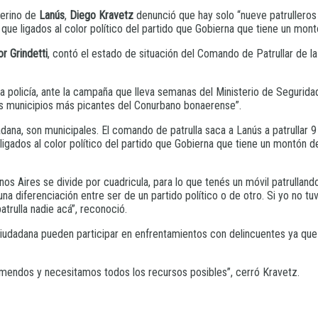
terino de
Lanús
,
Diego Kravetz
denunció que hay solo “nueve patrulleros 
que ligados al color político del partido que Gobierna que tiene un mont
r Grindetti
, contó el estado de situación del Comando de Patrullar de la
la policía, ante la campaña que lleva semanas del Ministerio de Segurid
los municipios más picantes del Conurbano bonaerense”.
dana, son municipales. El comando de patrulla saca a Lanús a patrullar 9
 ligados al color político del partido que Gobierna que tiene un montón 
enos Aires se divide por cuadricula, para lo que tenés un móvil patrull
a diferenciación entre ser de un partido político o de otro. Si yo no tu
trulla nadie acá”, reconoció.
 Ciudadana pueden participar en enfrentamientos con delincuentes ya qu
emendos y necesitamos todos los recursos posibles”, cerró Kravetz.