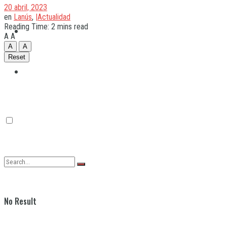
20 abril, 2023
en
Lanús
,
|Actualidad
Reading Time: 2 mins read
Quilmes
A
A
A
A
Reset
Varela
No Result