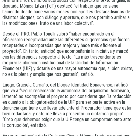
Al informar los cambios acordados con respecto al texto original, la
diputada Mónica Litza (FdT) destacó “el trabajo que se viene
haciendo desde hace varios meses con aportes destacadísimos de
distintos bloques, con diálogo y apertura, que nos permitió arribar a
las modificaciones, fruto de una labor colectiva”.
Desde el PRO, Pablo Tonelli valoró “haber encontrado en el
oficialismo receptividad ante las diferentes sugerencias que fueron
receptadas e incorporadas que mejora y hace más eficiente al
proyecto”. En tanto, anticipó que acompañarán la iniciativa y marcó
ciertas diferencias respecto al texto: “La más trascendente es
mejorar la ubicación institucional de la Unidad de Información
Financiera (UIF) y dotarla de una mayor autonomía que, si bien existe,
no es lo plena y amplia que nos gustaría”, señaló.
Luego, Graciela Camaño, del bloque Identidad Bonaerense, ratificó
que va a “seguir reclamando la autonomía del organismo. Asimismo,
lamentó no acompañar el proyecto por considerar que “la redacción
en cuanto a la obligatoriedad de la UIF para ser parte activa en la
denuncia que tiene que llevar adelante el Procurador tiene que estar
bien redactada, y esto me lleva a presentar un dictamen propio”.
“Creo que debemos exigir que la UIF tenga un comportamiento ante
la corrupción”, enfatizó.
En representación de la Coalición Cívica, Mónica Frade expresó que