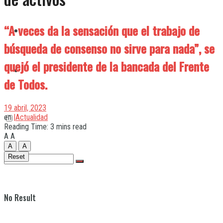
“A veces da la sensación que el trabajo de
Quilmes
búsqueda de consenso no sirve para nada”, se
quejó el presidente de la bancada del Frente
Varela
de Todos.
19 abril, 2023
en
|Actualidad
Reading Time: 3 mins read
A
A
A
A
Reset
No Result