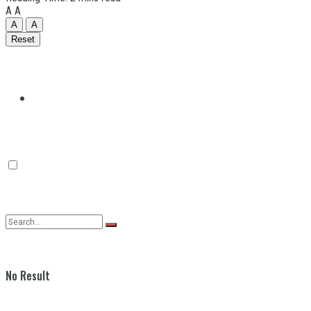
A
A
A
A
Reset
Quilmes
Varela
No Result