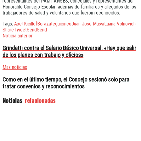
representantes del PAMI, ANSES, concejales y representantes del
Honorable Consejo Escolar; además de familiares y allegados de los
trabajadores de salud y voluntarios que fueron reconocidos.
Tags:
Axel Kicillof
Berazategui
cinco
Juan José Mussi
Luana Volnovich
Share
Tweet
Send
Send
Noticia anterior
Grindetti contra el Salario Básico Universal: «Hay que salir
de los planes con trabajo y oficios»
Mas noticias
Como en el último tiempo, el Concejo sesionó solo para
tratar convenios y reconocimientos
Noticias
relacionadas