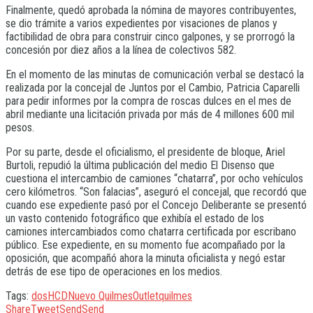
Finalmente, quedó aprobada la nómina de mayores contribuyentes,
se dio trámite a varios expedientes por visaciones de planos y
factibilidad de obra para construir cinco galpones, y se prorrogó la
concesión por diez años a la línea de colectivos 582.
En el momento de las minutas de comunicación verbal se destacó la
realizada por la concejal de Juntos por el Cambio, Patricia Caparelli
para pedir informes por la compra de roscas dulces en el mes de
abril mediante una licitación privada por más de 4 millones 600 mil
pesos.
Por su parte, desde el oficialismo, el presidente de bloque, Ariel
Burtoli, repudió la última publicación del medio El Disenso que
cuestiona el intercambio de camiones “chatarra”, por ocho vehículos
cero kilómetros. “Son falacias”, aseguró el concejal, que recordó que
cuando ese expediente pasó por el Concejo Deliberante se presentó
un vasto contenido fotográfico que exhibía el estado de los
camiones intercambiados como chatarra certificada por escribano
público. Ese expediente, en su momento fue acompañado por la
oposición, que acompañó ahora la minuta oficialista y negó estar
detrás de ese tipo de operaciones en los medios.
Tags:
dos
HCD
Nuevo Quilmes
Outlet
quilmes
Share
Tweet
Send
Send