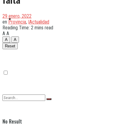
29 enero, 2022
Quilmes
en
Provincia
,
|Actualidad
Reading Time: 2 mins read
A
A
A
A
Varela
Reset
No Result