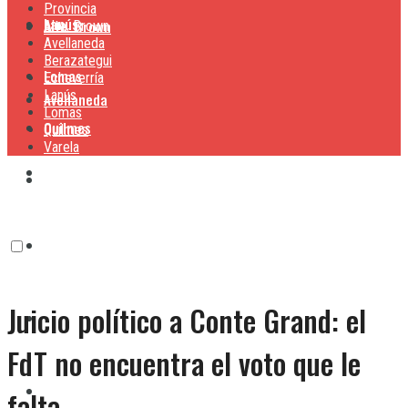
Provincia
Lanús
Alte. Brown
Alte. Brown
Avellaneda
Berazategui
Lomas
Echeverría
Lanús
Avellaneda
Lomas
Quilmes
Quilmes
Varela
Berazategui
Varela
Echeverría
Juicio político a Conte Grand: el
Lanús
FdT no encuentra el voto que le
Lomas
falta