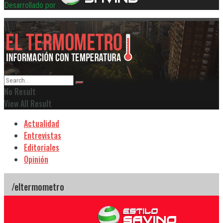
Desarrollado por
No Result
View All Result
Actualidad
Entrevistas
Editoriales
Opinión