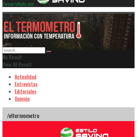
Desarrollado por
No Result
View All Result
Actualidad
Entrevistas
Editoriales
Opinión