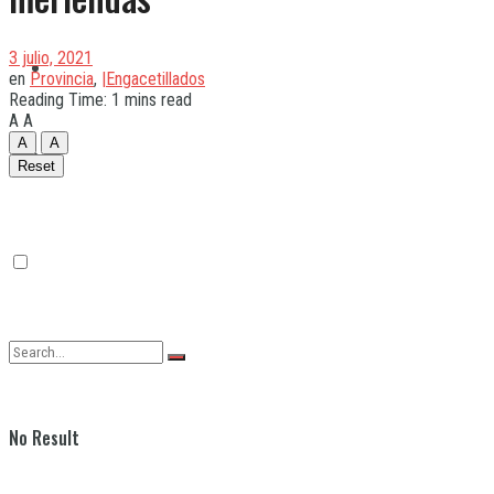
3 julio, 2021
Quilmes
en
Provincia
,
|Engacetillados
Reading Time: 1 mins read
A
A
A
A
Varela
Reset
No Result