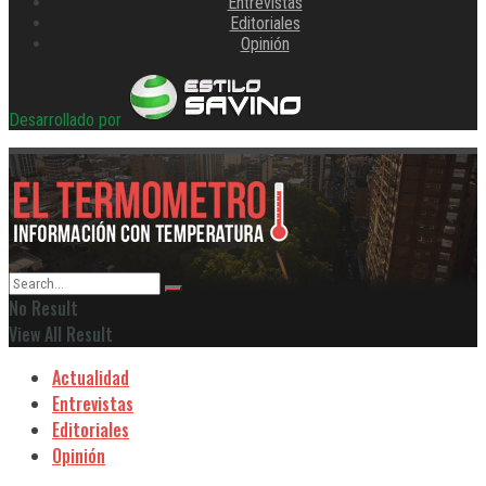
Entrevistas
Editoriales
Opinión
Desarrollado por
No Result
View All Result
Actualidad
Entrevistas
Editoriales
Opinión