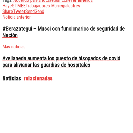
Tags:
Acuerdo paritario
Esteban Echeverría
Nélida
Haye
STMEE
Trabajadores Municipales
tres
Share
Tweet
Send
Send
Noticia anterior
#Berazategui – Mussi con funcionarios de seguridad de
Nación
Mas noticias
Avellaneda aumenta los puesto de hisopados de covid
para alivianar las guardias de hospitales
Noticias
relacionadas