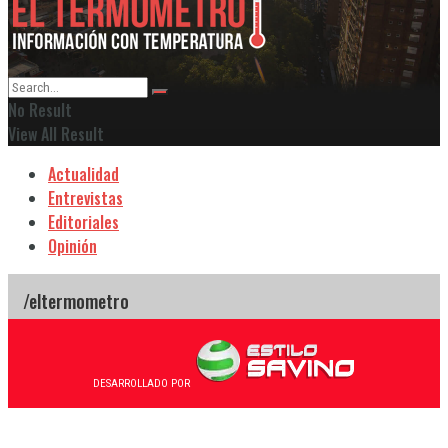
No Result
View All Result
Actualidad
Entrevistas
Editoriales
Opinión
DESARROLLADO POR