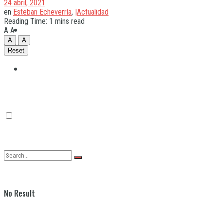
24 abril, 2021
en
Esteban Echeverría
,
|Actualidad
Reading Time: 1 mins read
Quilmes
A
A
A
A
Reset
Varela
No Result