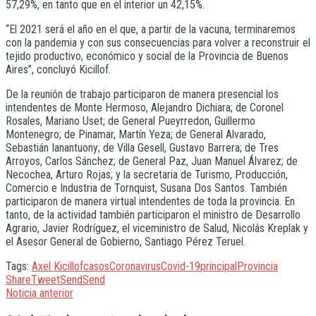
57,29%, en tanto que en el interior un 42,15%.
“El 2021 será el año en el que, a partir de la vacuna, terminaremos
con la pandemia y con sus consecuencias para volver a reconstruir el
tejido productivo, económico y social de la Provincia de Buenos
Aires”, concluyó Kicillof.
De la reunión de trabajo participaron de manera presencial los
intendentes de Monte Hermoso, Alejandro Dichiara; de Coronel
Rosales, Mariano Uset; de General Pueyrredon, Guillermo
Montenegro; de Pinamar, Martín Yeza; de General Alvarado,
Sebastián Ianantuony; de Villa Gesell, Gustavo Barrera; de Tres
Arroyos, Carlos Sánchez; de General Paz, Juan Manuel Álvarez; de
Necochea, Arturo Rojas; y la secretaria de Turismo, Producción,
Comercio e Industria de Tornquist, Susana Dos Santos. También
participaron de manera virtual intendentes de toda la provincia. En
tanto, de la actividad también participaron el ministro de Desarrollo
Agrario, Javier Rodríguez, el viceministro de Salud, Nicolás Kreplak y
el Asesor General de Gobierno, Santiago Pérez Teruel.
Tags:
Axel Kicillof
casos
Coronavirus
Covid-19
principal
Provincia
Share
Tweet
Send
Send
Noticia anterior