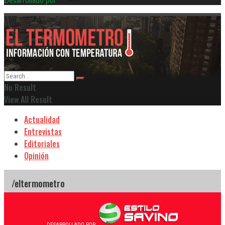
Desarrollado por
No Result
View All Result
Actualidad
Entrevistas
Editoriales
Opinión
DESARROLLADO POR