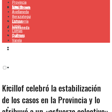
Provincia
Lanús
Alte. Brown
Alte. Brown
Avellaneda
Berazategui
Lomas
Echeverría
Lanús
Avellaneda
Lomas
Quilmes
Quilmes
Varela
Berazategui
Varela
Echeverría
Kicillof celebró la estabilización
Lanús
de los casos en la Provincia y lo
Lomas
atribuyó a un «esfuerzo colectivo»