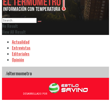
No Result
View All Result
Actualidad
Entrevistas
Editoriales
Opinión
DESARROLLADO POR