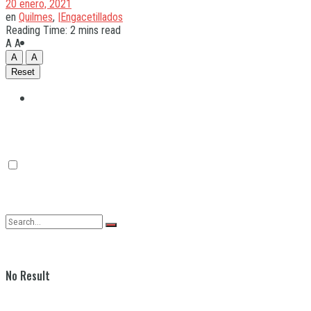
20 enero, 2021
en
Quilmes
,
|Engacetillados
Reading Time: 2 mins read
Quilmes
A
A
A
A
Reset
Varela
No Result