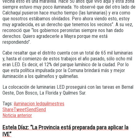
vecina esto es una maravilla. Hace 50 años que vivo aquí y esta zona
siempre estuvo muy poco iluminada. Yo observé que del otro lado de
Calchaquí pusieron hace mucho tiempo (las luminarias) y era como
que nosotros estábamos olvidados. Pero ahora viendo esto, estoy
muy agradecida, es un derecho que tenemos los vecinos”. A su vez,
reconoció que “los gobiernos peronistas siempre nos han dado
derechos. Quiero agradecerle a Mayra porque me está
respondiendo”.
Cabe resaltar que el distrito cuenta con un total de 65 mil luminarias
y, hasta el comienzo de estos trabajos el año pasado, sólo ocho mil
eran LED. Es decir, el 12% del parque lumínico de la ciudad. Por lo
que esta política impulsada por la Comuna brindará más y mejor
iluminación a los quilmeños y quilmeñas.
La colocación de luminarias LED proseguirá con las tareas en Bernal
Oeste, Don Bosco, La Florida y Quilmes Sur.
Tags:
iluminacion led
quilmes
tres
Share
Tweet
Send
Send
Noticia anterior
Estela Díaz: “La Provincia está preparada para aplicar la
IVE”