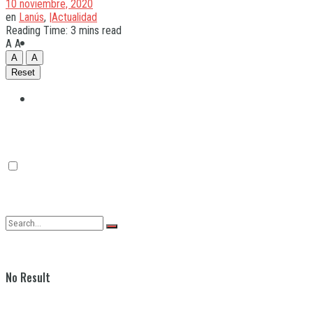
10 noviembre, 2020
en
Lanús
,
|Actualidad
Reading Time: 3 mins read
Quilmes
A
A
A
A
Reset
Varela
No Result