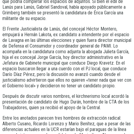
que podría completar los espacios de adjuntos. Si bien el edil de
Lanús para Lanús, Gabriel Sandoval, había apoyado públicamente a
Grimberg también se presentó la candidatura de Érica García una
militante de su espacio.
El Frente Justicialista de Lanús, del concejal Héctor Montero,
empujará a Hernán Lakota, ex candidato a intendente por el espacio
de Lavagna en las últimas elecciones y quien fuera director municipal
de Defensa el Consumidor y coordinador general de PAMI. Lo
acompaña en la candidatura como adjunta la abogada Julieta García,
hija el ex concejal Jorge García, hoy director administrativo en la
Jefatura de Gabinete municipal que conduce Diego Kravetz. En el
espacio buscaron llegar a una cuerdo con el PJ local, que conduce
Darío Díaz Pérez, pero la discusión no avanzó cuando desde el
justicialismo advirtieron que ellos no quieren «tener nada que ver con
el Gobierno local» y decidieron no tener un candidato propio.
Después de discutir varios nombres, el kirchnerismo local acordó la
presentación de candidato de Hugo Durán, hombre de la CTA de los
Trabajadores, quien ya recibió el apoyo de la Central.
Entre los anotados parecen tres hombres de extracción radical:
Alberto Cusano, Ricardo Lorenzo y Mario Benítez, que a pesar de las
diferencias actuales en la UCR estarían bajo el paraguas de la línea