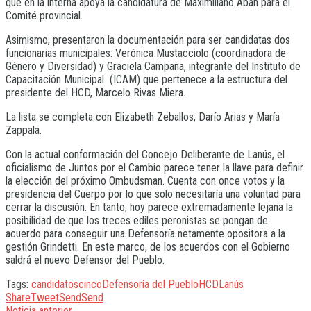
que en la interna apoya la candidatura de Maximiliano Aban para el
Comité provincial.
Asimismo, presentaron la documentación para ser candidatas dos
funcionarias municipales: Verónica Mustacciolo (coordinadora de
Género y Diversidad) y Graciela Campana, integrante del Instituto de
Capacitación Municipal (ICAM) que pertenece a la estructura del
presidente del HCD, Marcelo Rivas Miera.
La lista se completa con Elizabeth Zeballos; Darío Arias y María
Zappala.
Con la actual conformación del Concejo Deliberante de Lanús, el
oficialismo de Juntos por el Cambio parece tener la llave para definir
la elección del próximo Ombudsman. Cuenta con once votos y la
presidencia del Cuerpo por lo que solo necesitaría una voluntad para
cerrar la discusión. En tanto, hoy parece extremadamente lejana la
posibilidad de que los treces ediles peronistas se pongan de
acuerdo para conseguir una Defensoría netamente opositora a la
gestión Grindetti. En este marco, de los acuerdos con el Gobierno
saldrá el nuevo Defensor del Pueblo.
Tags:
candidatos
cinco
Defensoría del Pueblo
HCD
Lanús
Share
Tweet
Send
Send
Noticia anterior