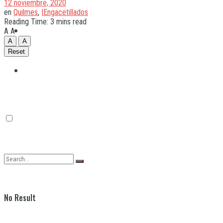
12 noviembre, 2020
en
Quilmes
,
|Engacetillados
Reading Time: 3 mins read
Quilmes
A
A
A
A
Reset
Varela
No Result