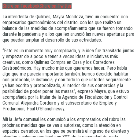
Share on Facebook
Share on Twitter
La intendenta de Quilmes, Mayra Mendoza, tuvo un encuentro con
empresarios gastronómicos del distrito, con los que realizó un
balance de las medidas de acompañamiento que se fueron tomando
durante la pandemia y a los que les anunció las nuevas aperturas para
que puedan ampliar el desarrollo de sus actividades.
“Este es un momento muy complicado, y la idea fue transitarlo juntos
y empezar de a poco a tener a veces ideas e iniciativas más
creativas, como Quilmes Compra en Casa y los Corredores
Gastronómicos. Hay mucho más que queremos hacer. Pero había
algo que me parecía importante también: hemos decidido habilitar
con protocolo, la distancia, y con todo lo que ustedes seguramente
ya han escrito y protocolizado, al interior de sus comercios y la
posibilidad de poder poner las mesas”, expresó Mayra, que estuvo
acompañada por la titular de la Agencia de Fiscalización y Control
Comunal, Alejandra Cordeiro y el subsecretario de Empleo y
Producción, Paul O’Shanghnessy.
Allí la Jefa comunal les comunicó a los empresarios del rubro las
próximas medidas que se van a autorizar, como la atención en
espacios cerrados, en los que se permitirá el ingreso de clientes y
clientas a salones con hasta un 30% de la capacidad de cada