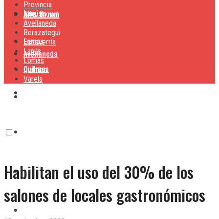
Provincia
Lanús
Alte. Brown
Alte. Brown
Avellaneda
Berazategui
Lomas
Echeverría
Lanús
Avellaneda
Lomas
Quilmes
Quilmes
Varela
Berazategui
Varela
Echeverría
Habilitan el uso del 30% de los
Lanús
salones de locales gastronómicos
Lomas