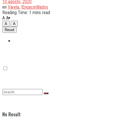
10 agosto, 2020
en
Varela
,
|Engacetillados
Reading Time: 1 mins read
Quilmes
A
A
A
A
Reset
Varela
No Result