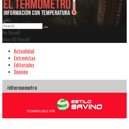
No Result
View All Result
Actualidad
Entrevistas
Editoriales
Opinión
DESARROLLADO POR