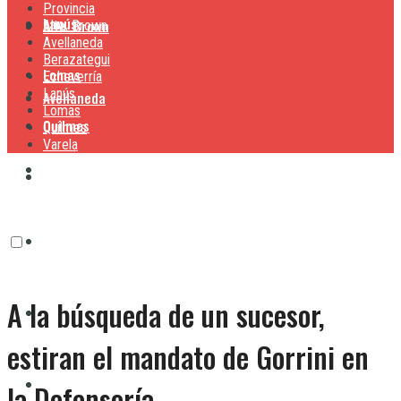
Provincia
Lanús
Alte. Brown
Alte. Brown
Avellaneda
Berazategui
Lomas
Echeverría
Lanús
Avellaneda
Lomas
Quilmes
Quilmes
Varela
Berazategui
Varela
Echeverría
A la búsqueda de un sucesor,
Lanús
estiran el mandato de Gorrini en
Lomas
la Defensoría