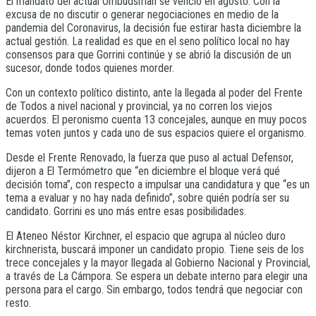
El mandato del actual Ombudsman se venció en agosto. Con la
excusa de no discutir o generar negociaciones en medio de la
pandemia del Coronavirus, la decisión fue estirar hasta diciembre la
actual gestión. La realidad es que en el seno político local no hay
consensos para que Gorrini continúe y se abrió la discusión de un
sucesor, donde todos quienes morder.
Con un contexto político distinto, ante la llegada al poder del Frente
de Todos a nivel nacional y provincial, ya no corren los viejos
acuerdos. El peronismo cuenta 13 concejales, aunque en muy pocos
temas voten juntos y cada uno de sus espacios quiere el organismo.
Desde el Frente Renovado, la fuerza que puso al actual Defensor,
dijeron a El Termómetro que “en diciembre el bloque verá qué
decisión toma”, con respecto a impulsar una candidatura y que “es un
tema a evaluar y no hay nada definido”, sobre quién podría ser su
candidato. Gorrini es uno más entre esas posibilidades.
El Ateneo Néstor Kirchner, el espacio que agrupa al núcleo duro
kirchnerista, buscará imponer un candidato propio. Tiene seis de los
trece concejales y la mayor llegada al Gobierno Nacional y Provincial,
a través de La Cámpora. Se espera un debate interno para elegir una
persona para el cargo. Sin embargo, todos tendrá que negociar con
resto.