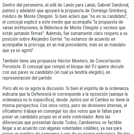
Dentro del peronismo, el edil de Lanús para Lanús, Gabriel Sandoval,
punteó y adelantó que apoyará la propuesta de Domingo Grimberg,
médico de Monte Chingolo. Si bien aclaró que “no es su candidato”,
el concejal explicó a este medio que acompaña “la propuesta de
varias instituciones, la Biblioteca de Monte Chingolo y vecinos que
están juntando firmas”. Además, fue sumamente claro respeto a su
posición sobre Alejandro Gorrini: “no estamos de acuerdo en
acompañar la prórroga, es un mal precedente, más en un mandato
que ya se agotó”.
También tiene una propuesta Héctor Montero, de Concertación
Peronista. El concejal que rompió el bloque del PJ quiere discutir
con sus pares su candidato (el cual ya tendría elegido), en
representación del partido.
Pero ahí no se agota la discusión. Si bien el espíritu de la ordenanza
indicaría que la Defensoría le corresponde a la oposición (aunque la
ordenanza no lo especifica), desde Juntos por el Cambio no tiene la
misma perspectiva. Con once votos, pero sin divisiones internas, el
oficialismo trabaja en conseguir los dos votos que le faltan para
poner un candidato propio en el ente controlador. Ante las
diferencias que presentan desde Todos, Cambiemos ve factible
llegar a un acuerdo con algunas voluntades volátiles, ya sea para
poner un nombre de consenso o uno de su propia estructura. No hay