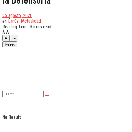
25 agosto, 2020
Quilmes
en
Lanús
,
|Actualidad
Reading Time: 3 mins read
A
A
A
A
Varela
Reset
No Result