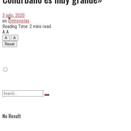
3 julio, 2020
Quilmes
en
|Entrevistas
Reading Time: 2 mins read
A
A
A
A
Varela
Reset
No Result