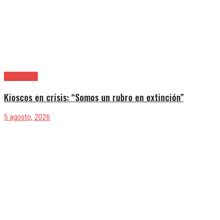
|Actualidad
Kioscos en crisis: “Somos un rubro en extinción”
5 agosto, 2026