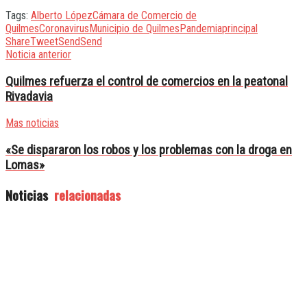
Tags:
Alberto López
Cámara de Comercio de
Quilmes
Coronavirus
Municipio de Quilmes
Pandemia
principal
Share
Tweet
Send
Send
Noticia anterior
Quilmes refuerza el control de comercios en la peatonal
Rivadavia
Mas noticias
«Se dispararon los robos y los problemas con la droga en
Lomas»
Noticias
relacionadas