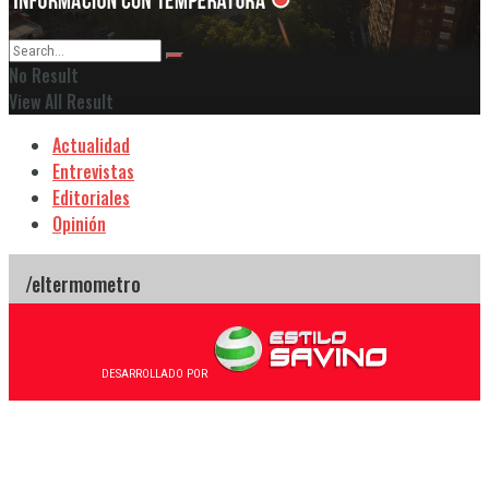
No Result
View All Result
Actualidad
Entrevistas
Editoriales
Opinión
DESARROLLADO POR