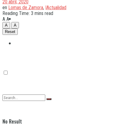
20 abril, 2020
en
Lomas de Zamora
,
|Actualidad
Reading Time: 3 mins read
Quilmes
A
A
A
A
Reset
Varela
No Result