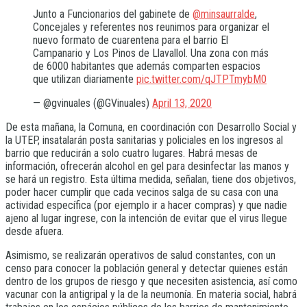
Junto a Funcionarios del gabinete de
@minsaurralde
,
Concejales y referentes nos reunimos para organizar el
nuevo formato de cuarentena para el barrio El
Campanario y Los Pinos de Llavallol. Una zona con más
de 6000 habitantes que además comparten espacios
que utilizan diariamente
pic.twitter.com/qJTPTmybM0
— @gvinuales (@GVinuales)
April 13, 2020
De esta mañana, la Comuna, en coordinación con Desarrollo Social y
la UTEP, insatalarán posta sanitarias y policiales en los ingresos al
barrio que reducirán a solo cuatro lugares. Habrá mesas de
información, ofrecerán alcohol en gel para desinfectar las manos y
se hará un registro. Esta última medida, señalan, tiene dos objetivos,
poder hacer cumplir que cada vecinos salga de su casa con una
actividad específica (por ejemplo ir a hacer compras) y que nadie
ajeno al lugar ingrese, con la intención de evitar que el virus llegue
desde afuera.
Asimismo, se realizarán operativos de salud constantes, con un
censo para conocer la población general y detectar quienes están
dentro de los grupos de riesgo y que necesiten asistencia, así como
vacunar con la antigripal y la de la neumonía. En materia social, habrá