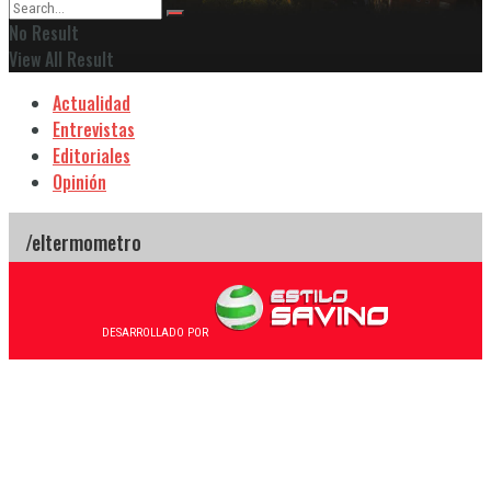
No Result
View All Result
Actualidad
Entrevistas
Editoriales
Opinión
DESARROLLADO POR