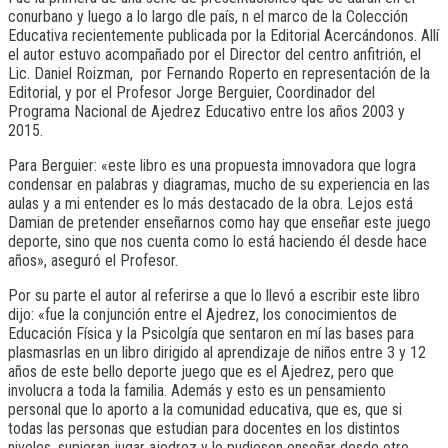
conurbano y luego a lo largo dle país, n el marco de la Colección
Educativa recientemente publicada por la Editorial Acercándonos. Allí
el autor estuvo acompañado por el Director del centro anfitrión, el
Lic. Daniel Roizman, por Fernando Roperto en representación de la
Editorial, y por el Profesor Jorge Berguier, Coordinador del
Programa Nacional de Ajedrez Educativo entre los años 2003 y
2015.
Para Berguier: «este libro es una propuesta imnovadora que logra
condensar en palabras y diagramas, mucho de su experiencia en las
aulas y a mi entender es lo más destacado de la obra. Lejos está
Damian de pretender enseñarnos como hay que enseñar este juego
deporte, sino que nos cuenta como lo está haciendo él desde hace
años», aseguró el Profesor.
Por su parte el autor al referirse a que lo llevó a escribir este libro
dijo: «fue la conjunción entre el Ajedrez, los conocimientos de
Educación Física y la Psicolgía que sentaron en mí las bases para
plasmasrlas en un libro dirigido al aprendizaje de niños entre 3 y 12
años de este bello deporte juego que es el Ajedrez, pero que
involucra a toda la familia. Además y esto es un pensamiento
personal que lo aporto a la comunidad educativa, que es, que si
todas las personas que estudian para docentes en los distintos
niveles, supieran jugar ajedrez y lo pudiesen enseñar desde otro