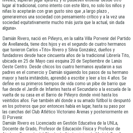
lugar al tradicional, como intento con este libro, no solo los niños y
niñas lo aceptarán con gran gusto sino que ,a largo plazo ,
generaremos una sociedad con pensamiento crítico y a la vez una
sociedad equitativamente mucho más justa que la actual, sin duda
alguna».
Damián Rivero, nació en Piñeyro, en la salita Villa Porvenir del Partido
de Avellaneda, tiene dos hijos y es el segundo de cuatro hermanos
que tuvieron Carlos «Tito» Rivero y Silvia Gonzalez, dueños y
fundadores desde hace cincuenta años de la tradicional Librería Tito,
ubicada en 25 de Mayo casi esquina 20 de Septiembre de Lanús
Oeste Centro. Desde chicos los cuatro hermanos ayudaron a sus
padres en el comercio y Damián siguiendo los pasos de su hermano
mayor y hasta imitándolo, aprendió a escribir y leer a los 4 años. Se
define en su primeros tiempos de vida como un pibe de barrio que
fue desde el JardÍn de Infantes hasta el Secundario a la escuela de la
vuelta de su casa en el Barrio de Piñeyro donde vivió hasta los
veintidos años. Fue también ahí donde a su amado fútlbol lo despuntó
en los potreros que por entonces había en lugar, hasta su paso por
las canchas del Club Atlético Victoriano Arenas y posteriormente en
El Porvenir.
Damián Rivero es Licenciado en Gestión Educativa de la UNLa,
Docente de Grado, Profesor de Educación Física y Profesor de