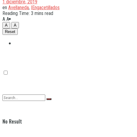
1 diciembre, 2019
en
Avellaneda
,
|Engacetillados
Reading Time: 3 mins read
Quilmes
A
A
A
A
Reset
Varela
No Result