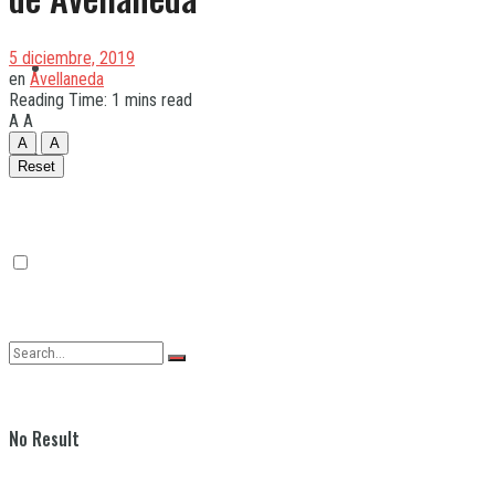
5 diciembre, 2019
Quilmes
en
Avellaneda
Reading Time: 1 mins read
A
A
A
A
Varela
Reset
No Result