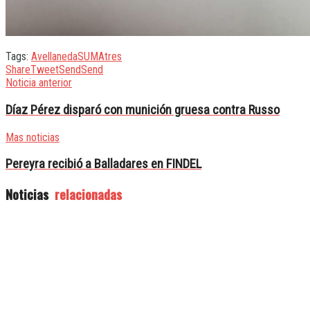
Tags:
Avellaneda
SUMA
tres
Share
Tweet
Send
Send
Noticia anterior
Díaz Pérez disparó con munición gruesa contra Russo
Mas noticias
Pereyra recibió a Balladares en FINDEL
Noticias
relacionadas