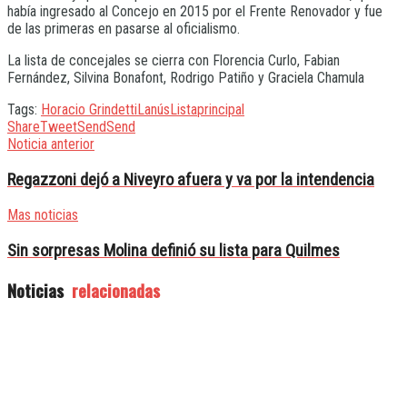
había ingresado al Concejo en 2015 por el Frente Renovador y fue
de las primeras en pasarse al oficialismo.
La lista de concejales se cierra con Florencia Curlo, Fabian
Fernández, Silvina Bonafont, Rodrigo Patiño y Graciela Chamula
Tags:
Horacio Grindetti
Lanús
Lista
principal
Share
Tweet
Send
Send
Noticia anterior
Regazzoni dejó a Niveyro afuera y va por la intendencia
Mas noticias
Sin sorpresas Molina definió su lista para Quilmes
Noticias
relacionadas