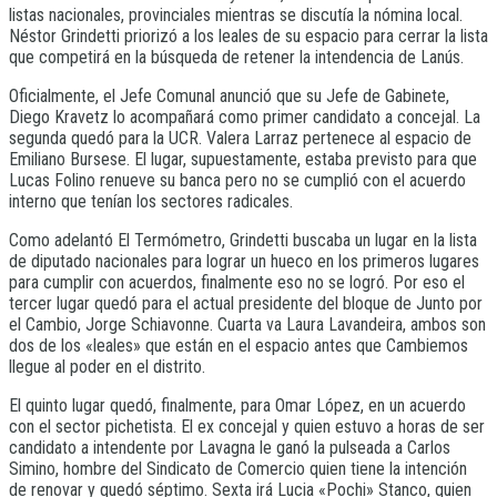
listas nacionales, provinciales mientras se discutía la nómina local.
Néstor Grindetti priorizó a los leales de su espacio para cerrar la lista
que competirá en la búsqueda de retener la intendencia de Lanús.
Oficialmente, el Jefe Comunal anunció que su Jefe de Gabinete,
Diego Kravetz lo acompañará como primer candidato a concejal. La
segunda quedó para la UCR. Valera Larraz pertenece al espacio de
Emiliano Bursese. El lugar, supuestamente, estaba previsto para que
Lucas Folino renueve su banca pero no se cumplió con el acuerdo
interno que tenían los sectores radicales.
Como adelantó El Termómetro, Grindetti buscaba un lugar en la lista
de diputado nacionales para lograr un hueco en los primeros lugares
para cumplir con acuerdos, finalmente eso no se logró. Por eso el
tercer lugar quedó para el actual presidente del bloque de Junto por
el Cambio, Jorge Schiavonne. Cuarta va Laura Lavandeira, ambos son
dos de los «leales» que están en el espacio antes que Cambiemos
llegue al poder en el distrito.
El quinto lugar quedó, finalmente, para Omar López, en un acuerdo
con el sector pichetista. El ex concejal y quien estuvo a horas de ser
candidato a intendente por Lavagna le ganó la pulseada a Carlos
Simino, hombre del Sindicato de Comercio quien tiene la intención
de renovar y quedó séptimo. Sexta irá Lucia «Pochi» Stanco, quien