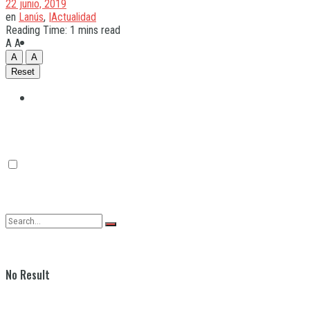
22 junio, 2019
en
Lanús
,
|Actualidad
Reading Time: 1 mins read
Quilmes
A
A
A
A
Reset
Varela
No Result