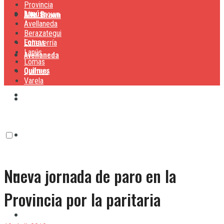
Provincia
Lanús
Alte. Brown
Alte. Brown
Avellaneda
Berazategui
Lomas
Echeverría
Lanús
Avellaneda
Lomas
Quilmes
Quilmes
Varela
Berazategui
Varela
Echeverría
Nueva jornada de paro en la
Lanús
Provincia por la paritaria
Lomas