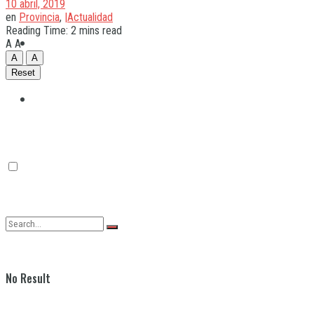
10 abril, 2019
en
Provincia
,
|Actualidad
Reading Time: 2 mins read
Quilmes
A
A
A
A
Reset
Varela
No Result