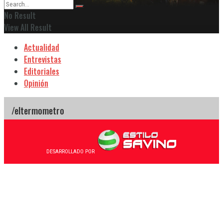
No Result
View All Result
Actualidad
Entrevistas
Editoriales
Opinión
DESARROLLADO POR