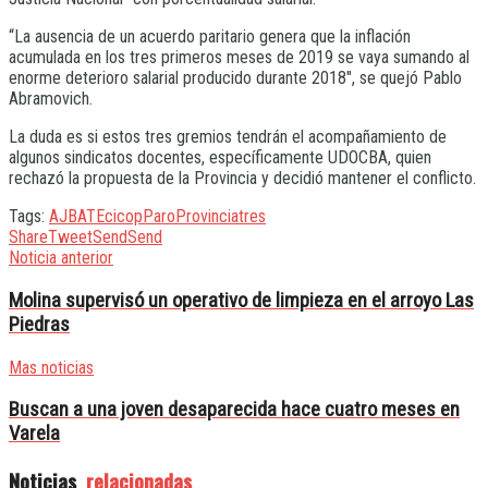
“La ausencia de un acuerdo paritario genera que la inflación
acumulada en los tres primeros meses de 2019 se vaya sumando al
enorme deterioro salarial producido durante 2018″, se quejó Pablo
Abramovich.
La duda es si estos tres gremios tendrán el acompañamiento de
algunos sindicatos docentes, específicamente UDOCBA, quien
rechazó la propuesta de la Provincia y decidió mantener el conflicto.
Tags:
AJB
ATE
cicop
Paro
Provincia
tres
Share
Tweet
Send
Send
Noticia anterior
Molina supervisó un operativo de limpieza en el arroyo Las
Piedras
Mas noticias
Buscan a una joven desaparecida hace cuatro meses en
Varela
Noticias
relacionadas