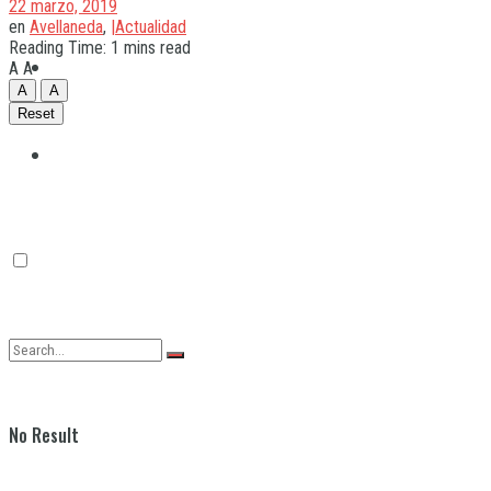
22 marzo, 2019
en
Avellaneda
,
|Actualidad
Reading Time: 1 mins read
Quilmes
A
A
A
A
Reset
Varela
No Result