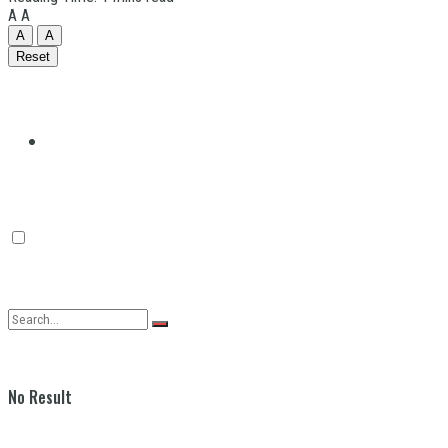
A
A
A
A
Reset
Quilmes
Varela
No Result