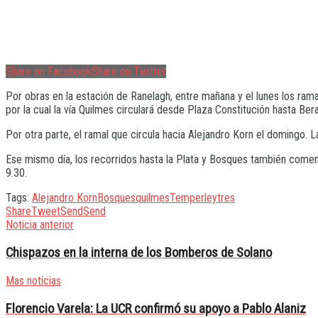
Share on Facebook
Share on Twitter
Por obras en la estación de Ranelagh, entre mañana y el lunes los rama
por la cual la vía Quilmes circulará desde Plaza Constitución hasta Ber
Por otra parte, el ramal que circula hacia Alejandro Korn el domingo. La
Ese mismo día, los recorridos hasta la Plata y Bosques también comenz
9.30.
Tags:
Alejandro Korn
Bosques
quilmes
Temperley
tres
Share
Tweet
Send
Send
Noticia anterior
Chispazos en la interna de los Bomberos de Solano
Mas noticias
Florencio Varela: La UCR confirmó su apoyo a Pablo Alaniz