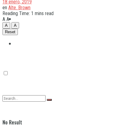
18 enero, 2019
en
Alte. Brown
Reading Time: 1 mins read
Quilmes
A
A
A
A
Reset
Varela
No Result