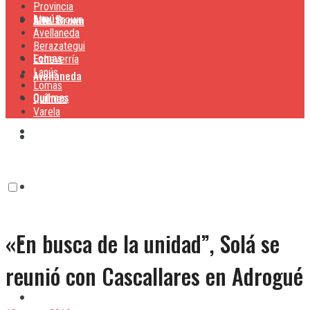
Provincia
Lanús
Alte. Brown
Alte. Brown
Avellaneda
Berazategui
Lomas
Echeverría
Lanús
Avellaneda
Lomas
Quilmes
Quilmes
Varela
Berazategui
Varela
Echeverría
«En busca de la unidad”, Solá se
Lanús
reunió con Cascallares en Adrogué
Lomas