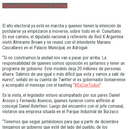
Share on Facebook
Share on Twitter
El año electoral ya está en marcha y quienes tienen la intención de
postularse ya empezaron a moverse, sobre todo en el Conurbano.
En ese camino, el diputado nacional y referente de Red X Argentina
visitó Almirante Brown y se reunió con el intendente Mariano
Cascallares en el Palacio Municipal, en Adrogué.
“Si no construimos la unidad nos van a pasar por arriba. La
responsabilidad de quienes somos oposición es juntarnos y tener un
programa de gobierno. Este modelo deja 20 millones de personas
afuera. Salimos de una igual o más difícil que esta y vamos a salir de
nuevo”, señaló en su cuenta de Twitter el ex gobernador bonaerense
y acompañó el mensaje con el hashtag “
#EsConTodos
”.
En la visita, el legislador estuvo acompañado por sus pares Daniel
Arooyo y Fernando Asencio, quienes tuvieron como anfitrión al
concejal Daniel Bolettieri. Luego del encuentro con el jefe comunal,
visitaron una empresa situada en el Parque Industrial de Burzaco.
“Tenemos que seguir juntándonos para que a partir de diciembre
tengamos un gobierno que esté del lado del pueblo, de los