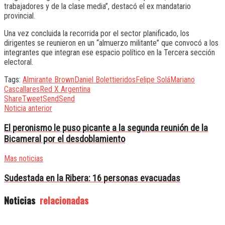
trabajadores y de la clase media”, destacó el ex mandatario
provincial.
Una vez concluida la recorrida por el sector planificado, los
dirigentes se reunieron en un “almuerzo militante” que convocó a los
integrantes que integran ese espacio político en la Tercera sección
electoral.
Tags:
Almirante Brown
Daniel Bolettieri
dos
Felipe Solá
Mariano
Cascallares
Red X Argentina
Share
Tweet
Send
Send
Noticia anterior
El peronismo le puso picante a la segunda reunión de la
Bicameral por el desdoblamiento
Mas noticias
Sudestada en la Ribera: 16 personas evacuadas
Noticias
relacionadas