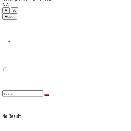
A
A
A
A
Reset
Quilmes
Varela
No Result