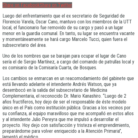
Share on Facebook
Share on Twitter
Luego del enfrentamiento que el ex secretario de Seguridad de
Florencio Varela, Oscar Cano, mantuvo con los miembros de la UTT
local, el funcionario fue removido de su cargo y pasó a un lugar
menor en la guardia comunal. En tanto, su lugar se encuentra vacante
y momentáneamente se hará cargo Marcelo Tucci, quien fuera el
subsecretario del área.
Uno de los nombres que se barajan para ocupar el lugar de Cano
sería el de Sergio Martínez, a cargo del comando de patrullas local y
ex comisario de la Comisaría Cuarta, de Bosques.
Los cambios se enmarcan en un reacomodamiento del gabinete que
está llevando adelante el intendente Andrés Watson, que ya
desembocó en la salida del subsecretario de Medicina
Complementaria, el reconocido Dr. Mario Kanashiro. “Luego de 2
años fructíferos, hoy dejo de ser el responsable de éste modelo
único en el País como institución pública. Gracias a los vecinos por
su confianza, al equipo maravilloso que me acompañó en estos años
y al intendente Julio Pereyra que me impulsó a desarrollar el
proyecto. Hoy dejo con satisfacción y tristeza el emprendimiento,
preparándome para volver enriquecido a la Atención Primaria”,
lamentó el médico.