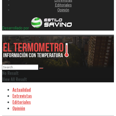
Entrevistas
Editoriales
Opinión
Desarrollado por
No Result
View All Result
Actualidad
Entrevistas
Editoriales
Opinión