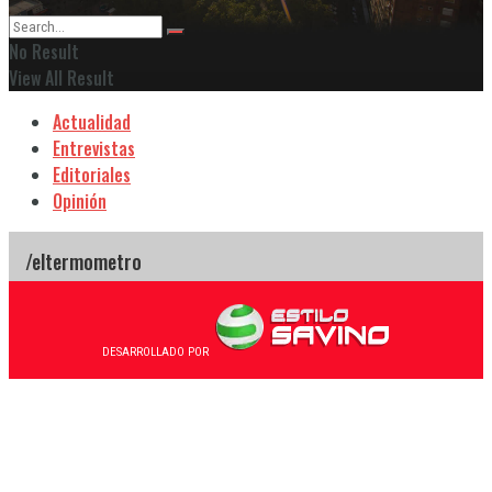
No Result
View All Result
Actualidad
Entrevistas
Editoriales
Opinión
DESARROLLADO POR