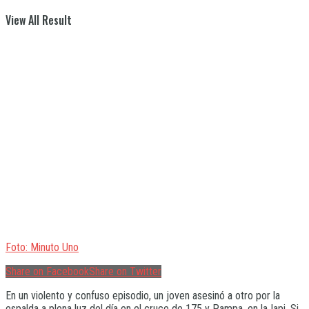
View All Result
Foto: Minuto Uno
Share on Facebook
Share on Twitter
En un violento y confuso episodio, un joven asesinó a otro por la
espalda a plena luz del día en el cruce de 175 y Pampa, en la Iapi. Si