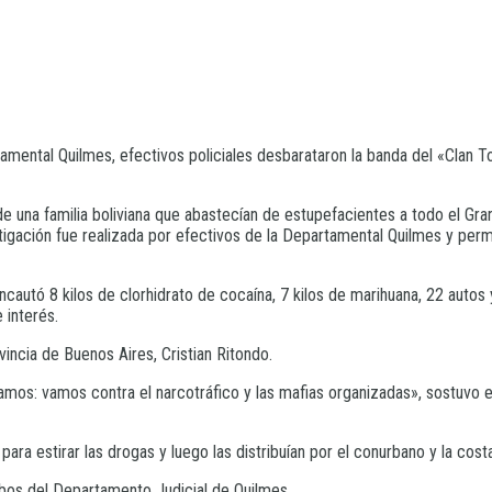
ental Quilmes, efectivos policiales desbarataron la banda del «Clan Tor
de una familia boliviana que abastecían de estupefacientes a todo el Gra
tigación fue realizada por efectivos de la Departamental Quilmes y perm
 incautó 8 kilos de clorhidrato de cocaína, 7 kilos de marihuana, 22 auto
 interés.
vincia de Buenos Aires, Cristian Ritondo.
mos: vamos contra el narcotráfico y las mafias organizadas», sostuvo el
ara estirar las drogas y luego las distribuían por el conurbano y la cost
mbos del Departamento Judicial de Quilmes.