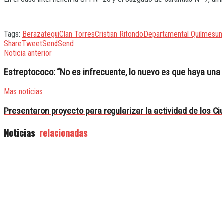
Tags:
Berazategui
Clan Torres
Cristian Ritondo
Departamental Quilmes
u
Share
Tweet
Send
Send
Noticia anterior
Estreptococo: “No es infrecuente, lo nuevo es que haya una 
Mas noticias
Presentaron proyecto para regularizar la actividad de los C
Noticias
relacionadas