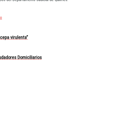
no
cepa virulenta”
iudadores Domiciliarios