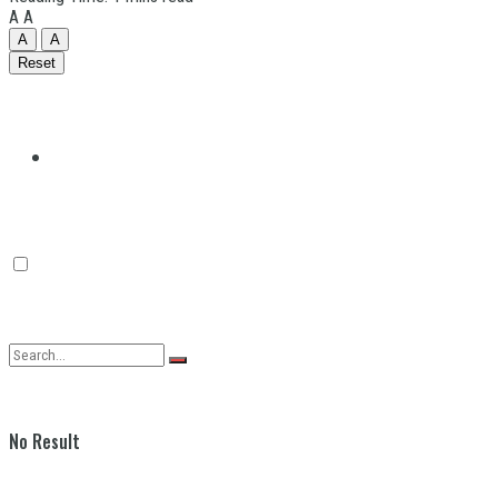
A
A
A
A
Reset
Quilmes
Varela
No Result