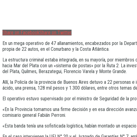
Share on Facebook
Share on Twitter
En un mega operativo de 47 allanamientos, encabezados por la Departam
propia de 22 autos, en el Conurbano y la Costa Atlántica.
La estructura criminal estaba integrada, en su mayoría, por miembros 
hacia Mar del Plata con un «sistema de postas» por la Ruta 2. La inves
del Plata, Quilmes, Berazategui, Florencio Varela y Monte Grande.
Allí, la Policía de la provincia de Buenos Aires detuvo a 22 personas e
ácido, una prensa, 128 mil pesos y 1.300 dólares, entre otros temas de
El operativo estuvo supervisado por el ministro de Seguridad de la pro
«En la Provincia tomamos una firme decisión y en esa dirección avanza
comisario general Fabián Perroni.
«Esta banda tenía una sofisticada logística, habían montado un espacio p
En el caso intervienen la UFI N° 20 y el Juzgado de Garantías N° 7, a