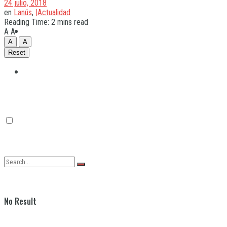
24 julio, 2018
en
Lanús
,
|Actualidad
Reading Time: 2 mins read
Quilmes
A
A
A
A
Reset
Varela
No Result