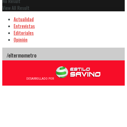
No Result
View All Result
Actualidad
Entrevistas
Editoriales
Opinión
DESARROLLADO POR