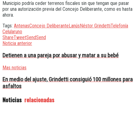
Municipio podría ceder terrenos fiscales sin que tengan que pasar
por una autorización previa del Concejo Deliberante, como es hasta
ahora.
Tags:
Antenas
Concejo Deliberante
Lanús
Néstor Grindetti
Telefonía
Celular
uno
Share
Tweet
Send
Send
Noticia anterior
Detienen a una pareja por abusar y matar a su bebé
Mas noticias
En medio del ajuste, Grindetti consiguió 100 millones para
asfaltos
Noticias
relacionadas