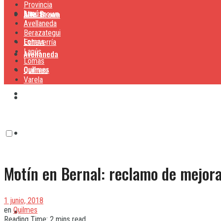
Provincia
Lanús
Alte. Brown
Alte. Brown
Avellaneda
Berazategui
Lomas
Echeverría
Lanús
Avellaneda
Lomas
Quilmes
Quilmes
Varela
Berazategui
Varela
Echeverría
Motín en Bernal: reclamo de mejora
Lanús
1 junio, 2018
en
Quilmes
Lomas
Reading Time: 2 mins read