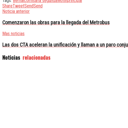
Tags:
Bernal
comisaria segunda
Motín
principal
Share
Tweet
Send
Send
Noticia anterior
Comenzaron las obras para la llegada del Metrobus
Mas noticias
Las dos CTA aceleran la unificación y llaman a un paro conj
Noticias
relacionadas