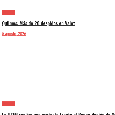
Quilmes
Quilmes: Más de 20 despidos en Valot
5 agosto, 2026
Quilmes
La UTEP realiza una protesta frente al Banco Nación de Q