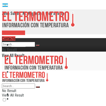
Zona Sur Bs. As. Argentina, 6 de agosto
RADIO EN VIVO
Contacto
Provincia
No Result
View All Result
Alte. Brown
Avellaneda
Berazategui
No Result
Provincia
View All Result
Echeverría