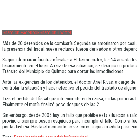
Share on Facebook
Share on Twitter
Más de 20 detenidos de la comisaría Segunda se amotinaron por casi sei
la presencia del fiscal, nueve reclusos fueron derivados a otras depe
Según informaron fuentes oficiales a El Termómetro, los 24 arrestad
hacinamiento en el lugar. A raíz de esa situación, se designó un proto
Tránsito del Municipio de Quilmes para cortar las inmediaciones.
Ante las exigencias de los detenidos, el doctor Ariel Rivas, a cargo 
controlar la situación y hacer efectivo el pedido del traslado de alguno
Tras el pedido del fiscal que interviniente en la causa, en las primera
Finalmente el motín finalizó poco después de las 2.
Sin embargo, desde 2005 hay un fallo que prohíbe esta situación a raíz
provincial siempre buscó resquicios para incumplir el fallo. Como si 
por la Justicia. Hasta el momento no se tomó ninguna medida para cum