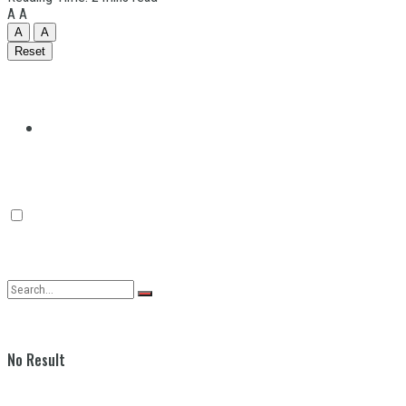
A
A
A
A
Reset
Quilmes
Varela
No Result