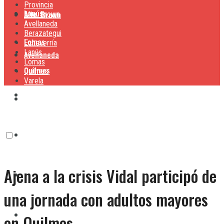
Provincia
Lanús
Alte. Brown
Alte. Brown
Avellaneda
Berazategui
Lomas
Echeverría
Lanús
Avellaneda
Lomas
Quilmes
Quilmes
Varela
Berazategui
Varela
Echeverría
Ajena a la crisis Vidal participó de
Lanús
una jornada con adultos mayores
Lomas
en Quilmes