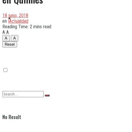
18 junio, 2018
Quilmes
en
|Actualidad
Reading Time: 2 mins read
A
A
A
A
Varela
Reset
No Result