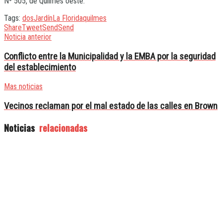
Nº 505, de Quilmes oeste.
Tags:
dos
Jardín
La Florida
quilmes
Share
Tweet
Send
Send
Noticia anterior
Conflicto entre la Municipalidad y la EMBA por la seguridad
del establecimiento
Mas noticias
Vecinos reclaman por el mal estado de las calles en Brown
Noticias
relacionadas