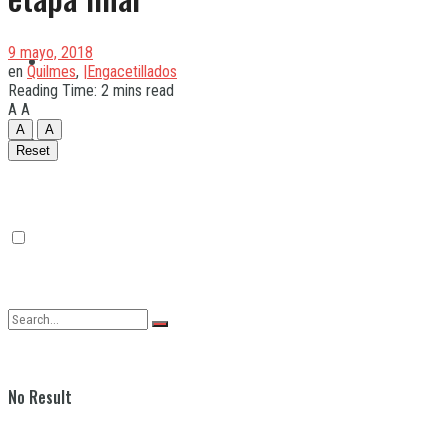
9 mayo, 2018
Quilmes
en
Quilmes
,
|Engacetillados
Reading Time: 2 mins read
A
A
A
A
Varela
Reset
No Result