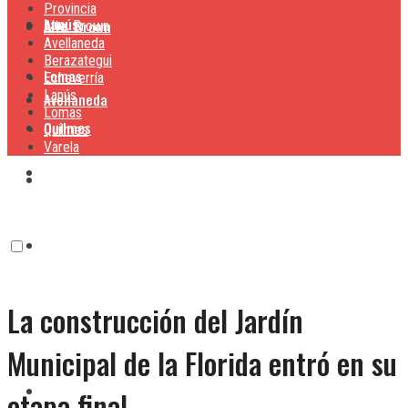
Provincia
Lanús
Alte. Brown
Alte. Brown
Avellaneda
Berazategui
Lomas
Echeverría
Lanús
Avellaneda
Lomas
Quilmes
Quilmes
Varela
Berazategui
Varela
Echeverría
La construcción del Jardín
Lanús
Municipal de la Florida entró en su
Lomas
etapa final