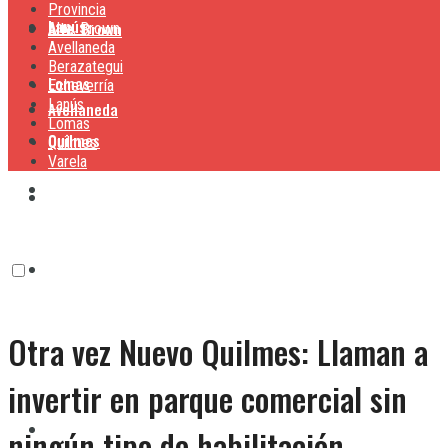
Provincia
Lanús
Alte. Brown
Alte. Brown
Avellaneda
Berazategui
Lomas
Echeverría
Lanús
Avellaneda
Lomas
Quilmes
Quilmes
Varela
Berazategui
Varela
Echeverría
Otra vez Nuevo Quilmes: Llaman a
Lanús
invertir en parque comercial sin
Lomas
ningún tipo de habilitación