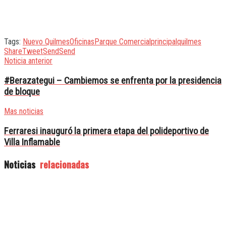
Tags:
Nuevo Quilmes
Oficinas
Parque Comercial
principal
quilmes
Share
Tweet
Send
Send
Noticia anterior
#Berazategui – Cambiemos se enfrenta por la presidencia
de bloque
Mas noticias
Ferraresi inauguró la primera etapa del polideportivo de
Villa Inflamable
Noticias
relacionadas