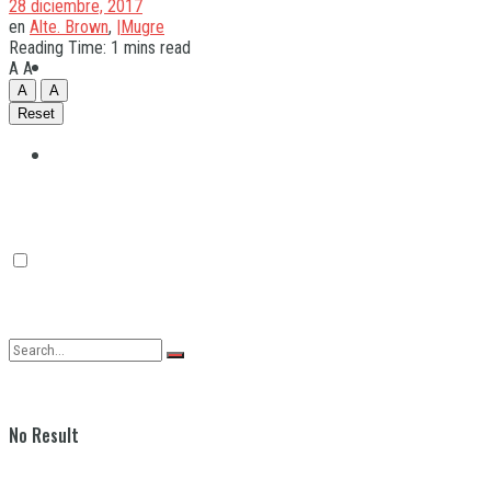
28 diciembre, 2017
en
Alte. Brown
,
|Mugre
Reading Time: 1 mins read
Quilmes
A
A
A
A
Reset
Varela
No Result