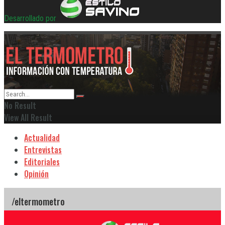
Desarrollado por
No Result
View All Result
Actualidad
Entrevistas
Editoriales
Opinión