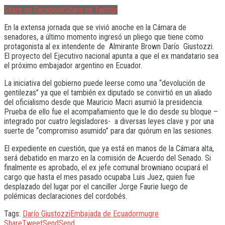
Share on Facebook
Share on Twitter
En la extensa jornada que se vivió anoche en la Cámara de
senadores, a último momento ingresó un pliego que tiene como
protagonista al ex intendente de Almirante Brown Darío Giustozzi.
El proyecto del Ejecutivo nacional apunta a que el ex mandatario sea
el próximo embajador argentino en Ecuador.
La iniciativa del gobierno puede leerse como una “devolución de
gentilezas” ya que el también ex diputado se convirtió en un aliado
del oficialismo desde que Mauricio Macri asumió la presidencia.
Prueba de ello fue el acompañamiento que le dio desde su bloque –
integrado por cuatro legisladores- a diversas leyes clave y por una
suerte de “compromiso asumido” para dar quórum en las sesiones.
El expediente en cuestión, que ya está en manos de la Cámara alta,
será debatido en marzo en la comisión de Acuerdo del Senado. Si
finalmente es aprobado, el ex jefe comunal browniano ocupará el
cargo que hasta el mes pasado ocupaba Luis Juez, quien fue
desplazado del lugar por el canciller Jorge Faurie luego de
polémicas declaraciones del cordobés.
Tags:
Darío Giustozzi
Embajada de Ecuador
mugre
Share
Tweet
Send
Send