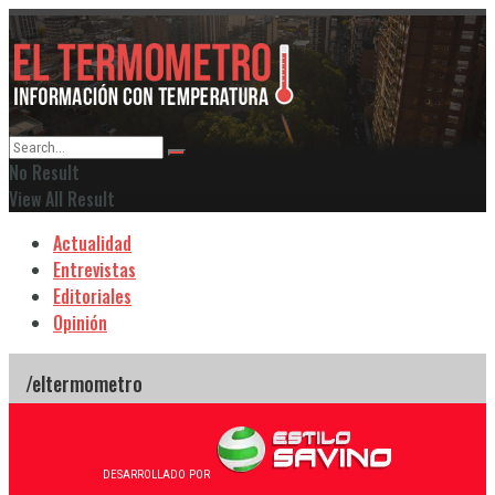
No Result
View All Result
Actualidad
Entrevistas
Editoriales
Opinión
DESARROLLADO POR