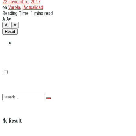
22 noviembre, 2017
en
Varela
,
|Actualidad
Reading Time: 1 mins read
Quilmes
A
A
A
A
Reset
Varela
No Result