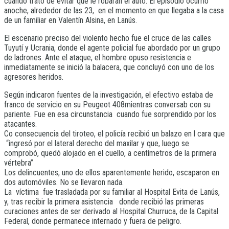
cuando trató de evitar que le robaran el auto. El episodio ocurrió
anoche, alrededor de las 23, en el momento en que llegaba a la casa
de un familiar en Valentín Alsina, en Lanús.
El escenario preciso del violento hecho fue el cruce de las calles
Tuyutí y Ucrania, donde el agente policial fue abordado por un grupo
de ladrones. Ante el ataque, el hombre opuso resistencia e
inmediatamente se inició la balacera, que concluyó con uno de los
agresores heridos.
Según indicaron fuentes de la investigación, el efectivo estaba de
franco de servicio en su Peugeot 408mientras conversab con su
pariente. Fue en esa circunstancia cuando fue sorprendido por los
atacantes.
Co consecuencia del tiroteo, el policía recibió un balazo en l cara que
“ingresó por el lateral derecho del maxilar y que, luego se
comprobó, quedó alojado en el cuello, a centímetros de la primera
vértebra”
Los delincuentes, uno de ellos aparentemente herido, escaparon en
dos automóviles. No se llevaron nada.
La víctima fue trasladada por su familiar al Hospital Evita
de Lanús,
y, tras recibir la primera asistencia donde recibió las primeras
curaciones antes de ser derivado al Hospital Churruca, de la Capital
Federal, donde permanece internado y fuera de peligro.