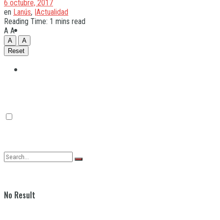
6 octubre, 2017
en
Lanús
,
|Actualidad
Reading Time: 1 mins read
Quilmes
A
A
A
A
Reset
Varela
No Result