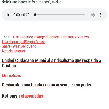
definir una banca más o menos”, evaluó.
Tags:
1País
Federico D'Angelo
Gabriela Fernandez
Gustavo
Filareti
principal
Sergio Massa
Share
Tweet
Send
Send
Noticia anterior
Unidad Ciudadana reunió al sindicalismo que respalda a
Cristina
Mas noticias
Desbaratan una banda con un arsenal en su poder
Noticias
relacionadas