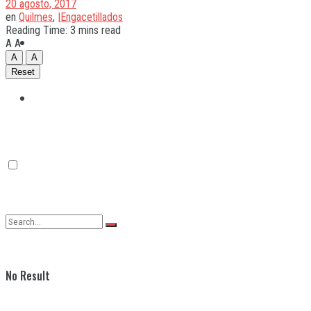
20 agosto, 2017
en
Quilmes
,
|Engacetillados
Reading Time: 3 mins read
Quilmes
A
A
A
A
Reset
Varela
No Result