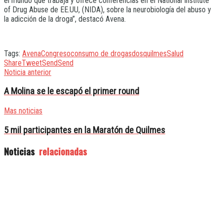
el mundo que trabaja y ofrece conferencias en el National Institute
of Drug Abuse de EE.UU, (NIDA), sobre la neurobiología del abuso y
la adicción de la droga”, destacó Avena.
Tags:
Avena
Congreso
consumo de drogas
dos
quilmes
Salud
Share
Tweet
Send
Send
Noticia anterior
A Molina se le escapó el primer round
Mas noticias
5 mil participantes en la Maratón de Quilmes
Noticias
relacionadas