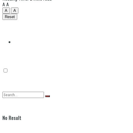
A
A
A
A
Reset
Quilmes
Varela
No Result