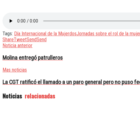
Tags:
Día Internacional de la Mujer
dos
Jornadas sobre el rol de la muje
Share
Tweet
Send
Send
Noticia anterior
Molina entregó patrulleros
Mas noticias
La CGT ratificó el llamado a un paro general pero no puso f
Noticias
relacionadas