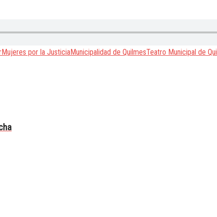
r
Mujeres por la Justicia
Municipalidad de Quilmes
Teatro Municipal de Qu
echa