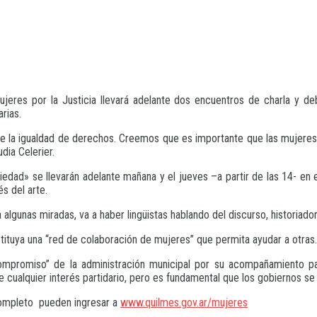
ujeres por la Justicia llevará adelante dos encuentros de charla y de
rias.
 de la igualdad de derechos. Creemos que es importante que las mujer
udia Celerier.
edad» se llevarán adelante mañana y el jueves –a partir de las 14- en e
s del arte.
lgunas miradas, va a haber lingüistas hablando del discurso, historiador
tituya una “red de colaboración de mujeres” que permita ayudar a otras.
mpromiso” de la administración municipal por su acompañamiento para 
 cualquier interés partidario, pero es fundamental que los gobiernos s
completo pueden ingresar a
www.quilmes.gov.ar/mujeres